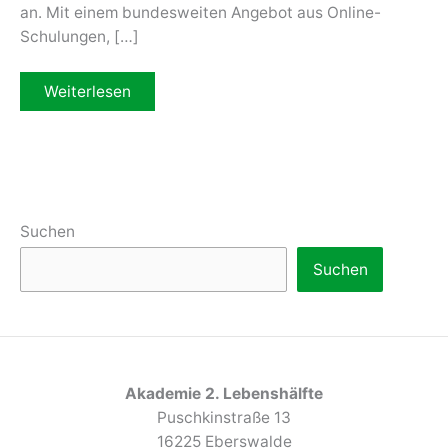
an. Mit einem bundesweiten Angebot aus Online-
Schulungen, […]
Der
Weiterlesen
Digitale
Engel
–
Unterstützung
für
die
digitale
Bildung
von
Suchen
Senioren
Suchen
Akademie 2. Lebenshälfte
Puschkinstraße 13
16225 Eberswalde