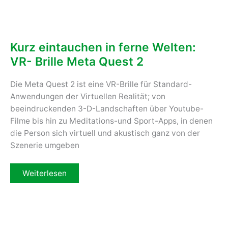
Kurz eintauchen in ferne Welten:
VR- Brille Meta Quest 2
Die Meta Quest 2 ist eine VR-Brille für Standard-
Anwendungen der Virtuellen Realität; von
beeindruckenden 3-D-Landschaften über Youtube-
Filme bis hin zu Meditations-und Sport-Apps, in denen
die Person sich virtuell und akustisch ganz von der
Szenerie umgeben
Kurz
Weiterlesen
eintauchen
in
ferne
Welten:
VR-
Brille
Meta