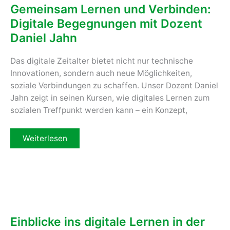
Senioren
Gemeinsam Lernen und Verbinden:
Digitale Begegnungen mit Dozent
Daniel Jahn
Das digitale Zeitalter bietet nicht nur technische
Innovationen, sondern auch neue Möglichkeiten,
soziale Verbindungen zu schaffen. Unser Dozent Daniel
Jahn zeigt in seinen Kursen, wie digitales Lernen zum
sozialen Treffpunkt werden kann – ein Konzept,
Gemeinsam
Weiterlesen
Lernen
und
Verbinden:
Digitale
Begegnungen
mit
Dozent
Daniel
Jahn
Einblicke ins digitale Lernen in der