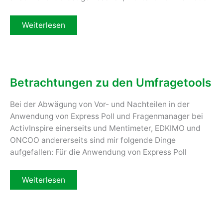
Schreiben
Weiterlesen
im
digitalen
Lehrbuch:
die
Kombination
macht‘s
Betrachtungen zu den Umfragetools
Bei der Abwägung von Vor- und Nachteilen in der
Anwendung von Express Poll und Fragenmanager bei
ActivInspire einerseits und Mentimeter, EDKIMO und
ONCOO andererseits sind mir folgende Dinge
aufgefallen: Für die Anwendung von Express Poll
Betrachtungen
Weiterlesen
zu
den
Umfragetools