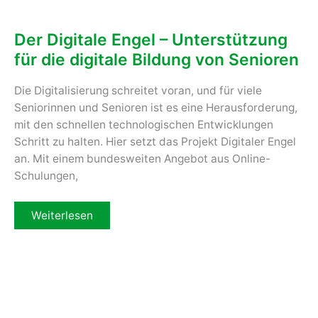
Quest
2
Der Digitale Engel – Unterstützung
für die digitale Bildung von Senioren
Die Digitalisierung schreitet voran, und für viele
Seniorinnen und Senioren ist es eine Herausforderung,
mit den schnellen technologischen Entwicklungen
Schritt zu halten. Hier setzt das Projekt Digitaler Engel
an. Mit einem bundesweiten Angebot aus Online-
Schulungen,
Der
Weiterlesen
Digitale
Engel
–
Unterstützung
für
die
digitale
Bildung
von