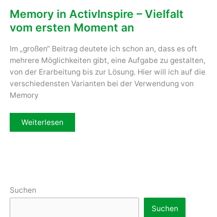
Memory in ActivInspire – Vielfalt
vom ersten Moment an
Im „großen“ Beitrag deutete ich schon an, dass es oft
mehrere Möglichkeiten gibt, eine Aufgabe zu gestalten,
von der Erarbeitung bis zur Lösung. Hier will ich auf die
verschiedensten Varianten bei der Verwendung von
Memory
Memory
Weiterlesen
in
ActivInspire
–
Vielfalt
vom
ersten
Moment
an
Suchen
Suchen