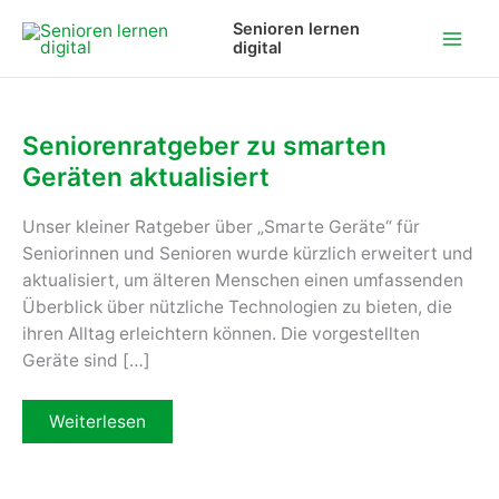
Zum
Senioren lernen
Inhalt
digital
springen
Seniorenratgeber zu smarten
Geräten aktualisiert
Unser kleiner Ratgeber über „Smarte Geräte“ für
Seniorinnen und Senioren wurde kürzlich erweitert und
aktualisiert, um älteren Menschen einen umfassenden
Überblick über nützliche Technologien zu bieten, die
ihren Alltag erleichtern können. Die vorgestellten
Geräte sind […]
Seniorenratgeber
Weiterlesen
zu
smarten
Geräten
aktualisiert