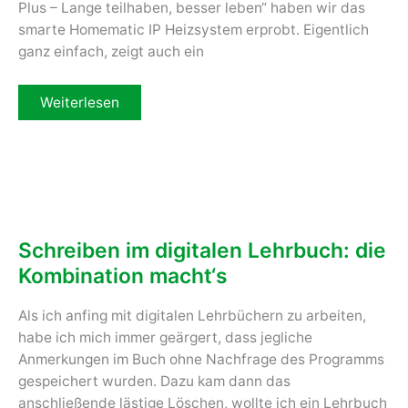
Plus – Lange teilhaben, besser leben“ haben wir das
smarte Homematic IP Heizsystem erprobt. Eigentlich
ganz einfach, zeigt auch ein
Smart
Weiterlesen
Heizen
mit
dem
Homematic
IP
System
–
der
Praxistest
Schreiben im digitalen Lehrbuch: die
Kombination macht‘s
Als ich anfing mit digitalen Lehrbüchern zu arbeiten,
habe ich mich immer geärgert, dass jegliche
Anmerkungen im Buch ohne Nachfrage des Programms
gespeichert wurden. Dazu kam dann das
anschließende lästige Löschen, wollte ich ein Lehrbuch