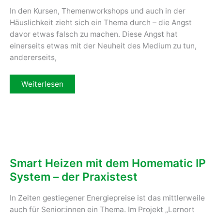
In den Kursen, Themenworkshops und auch in der
Häuslichkeit zieht sich ein Thema durch – die Angst
davor etwas falsch zu machen. Diese Angst hat
einerseits etwas mit der Neuheit des Medium zu tun,
andererseits,
Große
Weiterlesen
Vorsicht
–
ein
Hemmnis
für
den
Umgang
mit
neuen
Medien
Smart Heizen mit dem Homematic IP
System – der Praxistest
In Zeiten gestiegener Energiepreise ist das mittlerweile
auch für Senior:innen ein Thema. Im Projekt „Lernort