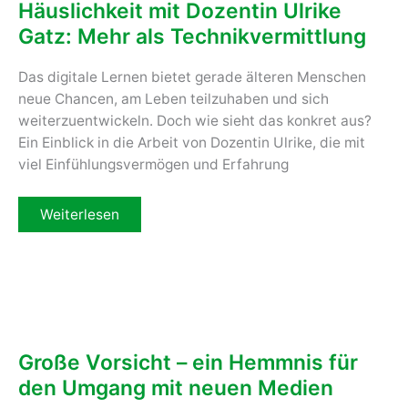
Häuslichkeit mit Dozentin Ulrike
Gatz: Mehr als Technikvermittlung
Das digitale Lernen bietet gerade älteren Menschen
neue Chancen, am Leben teilzuhaben und sich
weiterzuentwickeln. Doch wie sieht das konkret aus?
Ein Einblick in die Arbeit von Dozentin Ulrike, die mit
viel Einfühlungsvermögen und Erfahrung
Einblicke
Weiterlesen
ins
digitale
Lernen
in
der
Häuslichkeit
mit
Dozentin
Ulrike
Gatz:
Große Vorsicht – ein Hemmnis für
Mehr
als
den Umgang mit neuen Medien
Technikvermittlung